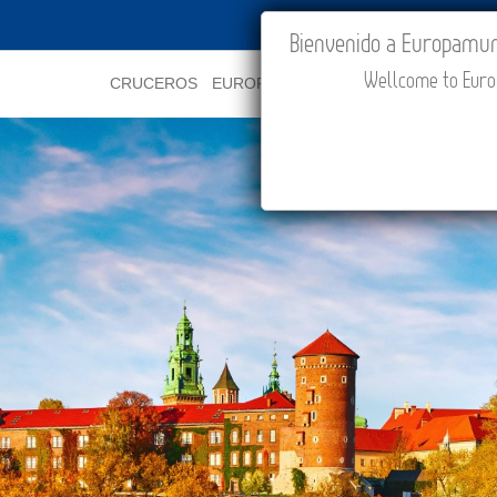
IR A "MI VIAJE"
Bienvenido a Europamundo
Wellcome to Europ
CRUCEROS
EUROPA
ASIA
ORIENTE
PROMOCI