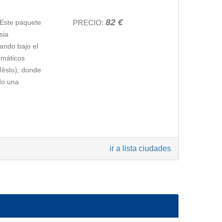
82 €
 Este paquete
PRECIO:
sia
sando bajo el
emáticos
Město), donde
do una
entos más
ir a lista ciudades
con la
es más