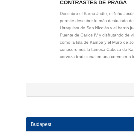
CONTRASTES DE PRAGA
Descubre el Barrio Judío, el Niño Jes
permite descubrir lo más destacado de P
Utraquista de San Nicolás y el barrio j
Puente de Carlos IV y disfrutando de vi
como la Isla de Kampa y el Muro de Jo
conoceremos la famosa Cabeza de Kafka
cerveza tradicional en una cervecería l
PASEO POR LA CIUDAD NUEVA
Servicio Día 1
Disfrute de un agradable paseo por No
emblemáticos como la Cabeza de Frantz
degustación de una cerveza local en un
arraigadas de la cultura checa.
Budapest
PRAGA ARTISTICA