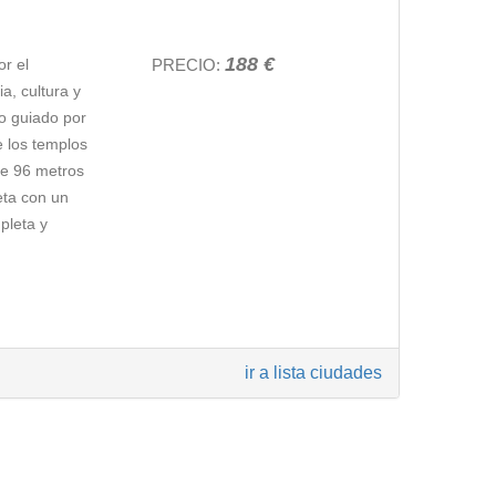
mia del país
188 €
or el
PRECIO:
os judíos de
a, cultura y
nitas vistas
eo guiado por
rminaremos
e los templos
sos,
de 96 metros
pared de John
eta con un
ra de la
pleta y
remos un
iosos y
a en un paseo
ir a lista ciudades
endor.
opa
, y con el
su paso por
minados que a