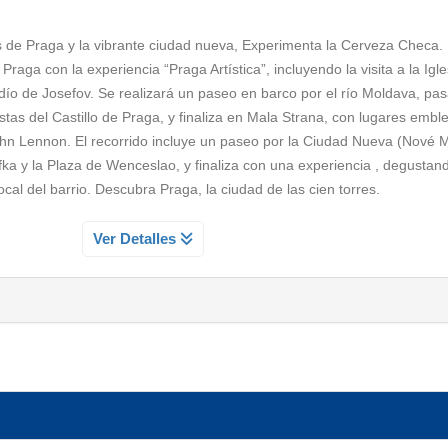
ús de Praga y la vibrante ciudad nueva, Experimenta la Cerveza Checa.
raga con la experiencia “Praga Artística”, incluyendo la visita a la Igle
udío de Josefov. Se realizará un paseo en barco por el río Moldava, pa
stas del Castillo de Praga, y finaliza en Mala Strana, con lugares embl
hn Lennon. El recorrido incluye un paseo por la Ciudad Nueva (Nové 
 y la Plaza de Wenceslao, y finaliza con una experiencia , degustan
ocal del barrio. Descubra Praga, la ciudad de las cien torres.
 CON CERVEZA LOCAL INCLUIDA
Ver Detalles
vé Mesto, el barrio moderno de Praga, visitando los lugares y monum
 Kafka y la emblemática Plaza de Wenceslao. La experiencia finaliza 
a cervecería típica del barrio, ideal para conocer una de las tradicion