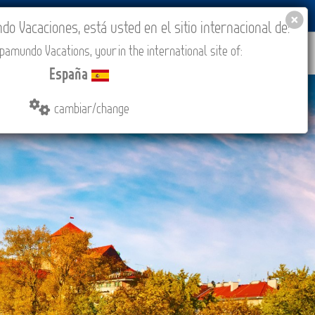
BLOG
ACADEMIA
ACCESO AGENCIAS
España
 Vacaciones, está usted en el sitio internacional de:
amundo Vacations, your in the international site of:
ONES
COMPRAR
CONTACTO
MÁS
España
cambiar/change