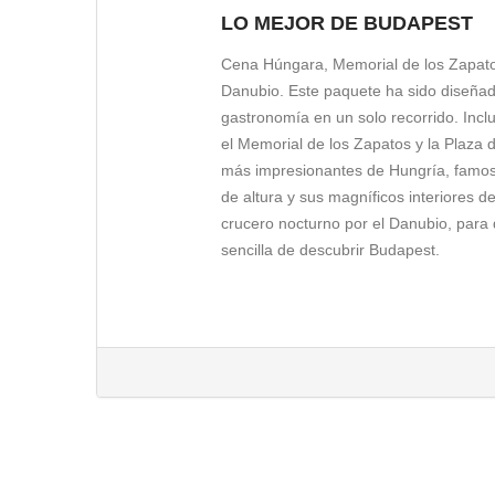
Servicio Día 1
LO MEJOR DE BUDAPEST
En esta visita guiada conocerán la Igl
Cena Húngara, Memorial de los Zapatos
y otras curiosidades, caminaremos por 
Danubio. Este paquete ha sido diseñado
Europa. A continuación podrán descans
gastronomía en un solo recorrido. Incl
del imponente conjunto del Castillo d
el Memorial de los Zapatos y la Plaza 
desembarcando en la otra orilla del r
más impresionantes de Hungría, famoso
espirituales y pintorescos: Isla de Ka
de altura y sus magníficos interiores
Lennon y también uno de los puntos má
crucero nocturno por el Danubio, para
Victoria, conocida internacionalmente
sencilla de descubrir Budapest.
típico medio de transporte centroeurop
relajantes Jardines de Valenstein, don
CRUCERO POR EL DANUBIO Y
Servicio Día 1
Posiblemente una de las formas más i
nocturno bajo las estrellas. Los princ
Budapest tiene la merecida fama de
aliciente añadido de hacerlo en part
Budapest es reconocido como Patr
él se asoman.