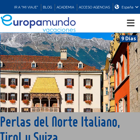
IR A "MI VIAJE"
BLOG
ACADEMIA
ACCESO AGENCIAS
España
9 Días
CRUCEROS
EUROPA
ASIA
ORIENTE
Perlas del Norte Italiano,
PROMOCIONES
Tirol y Suiza
COMPRAR