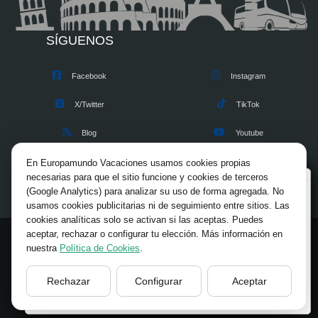
SÍGUENOS
PASEO POR EL METRO ARTISTICO DE ESTOCOLMO
Servicio Día 1
Facebook
Instagram
Descubra el metro de Estocolmo, considerado la galería de arte subterránea
más grande del mundo. Acompañado por nuestro guía, realizará un primer
X/Twitter
TikTok
recorrido por algunas de las estaciones más emblemáticas y recibirá
indicaciones y recomendaciones para continuar la visita de forma libre,
Blog
Youtube
explorando a su ritmo las estaciones más espectaculares.
Opiniones
Pinterest
En Europamundo Vacaciones usamos cookies propias
Una experiencia cultural original y accesible, incluida con un billete de
necesarias para que el sitio funcione y cookies de terceros
Bienvenido a Europamundo Vacaciones, está usted
transporte público.
(Google Analytics) para analizar su uso de forma agregada. No
en el sitio internacional de:
usamos cookies publicitarias ni de seguimiento entre sitios. Las
cookies analíticas solo se activan si las aceptas. Puedes
Wellcome to Europamundo Vacations, your in the
aceptar, rechazar o configurar tu elección. Más información en
international site of:
© 2026 Europamundo.
nuestra
Política de Cookies
.
España
Todos los derechos reservados.
INICIO
INFORMACION GENERAL
VIAJES
TIPS
Rechazar
Configurar
Aceptar
cambiar/change
BLOG
RSE
FUNDACIÓN
CONTACTO
ACCESO AGENCIAS
AVISO LEGAL
PRIVACIDAD