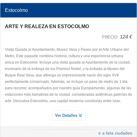
Estocolmo
ARTE Y REALEZA EN ESTOCOLMO
124 €
PRECIO:
Visita Guiada al Ayuntamiento, Museo Vasa y Paseo por el Arte Urbano del
Metro. Este paquete combina historia, cultura y una experiencia urbana
única en Estocolmo. Incluye una visita guiada al Ayuntamiento de la ciudad,
escenario de la entrega de los Premios Nobel, y la entrada al Museo del
Buque Real Vasa, que alberga un impresionante navío del siglo XVII
perfectamente conservado. Además, se incluye un pase de metro de 1 día
para recorrer, acompañados por nuestro guía Europamundo, algunas de las
estaciones más llamativas de la ciudad, consideradas auténticas galerías de
arte. Descubra Estocolmo, una capital moderna construida entre islas.
AYUNTAMIENTO Y BUQUE REAL VASA
Ver Detalles
Servicio Día 1
¿Sabías que
en Estocolmo se celebra cada año uno de los eventos más
ir a lista ciudades
prestigiosos del mundo
? En esta ruta te llevaremos a descubrir dos de los