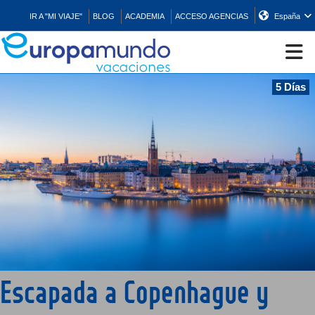
IR A "MI VIAJE"
BLOG
ACADEMIA
ACCESO AGENCIAS
España
5 Días
CRUCEROS
EUROPA
ASIA
ORIENTE
PROMOCIONES
Escapada a Copenhague y
COMPRAR