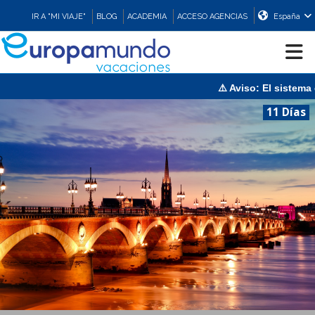
IR A "MI VIAJE"
BLOG
ACADEMIA
ACCESO AGENCIAS
España
⚠️ Aviso: El sistema es
CRUCEROS
11 Días
EUROPA
ASIA
ORIENTE
PROMOCIONES
COMPRAR