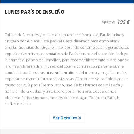
LUNES PARÍS DE ENSUEÑO
195 €
PRECIO:
Palacio de Versalles y Museo del Louvre con Mona Lisa, Barrio Latino y
Crucero por el Sena. Este paquete está diseñado para completar y
ampliar las visitas del circuito, incorporando con antelación algunas de las
experiencias más representativas de París dentro del recorrido. Incluye
la entrada al palacio de Versalles, para recorrer libremente sus salones y
jardines, y la entrada al museo del Louvre con un acompañante que le
conducirá por las obras más emblemáticas del museo y, seguidamente,
explorar de manera libre todas sus salas. El paquete se completa con un
paseo con guía por el barrio Latino, uno de los barrios con más vida y
tradición de la ciudad, y un crucero por el río Sena, desde donde
observar París y sus monumentos desde el agua. Descubra París, la
ciudad de la luz.
ENTRADA AL MUSEO DEL LOUVRE CON ACOMPAÑANTE
Ver Detalles
Servicio Día 1
Accede al museo más famoso del mundo y disfruta de una visita libre al