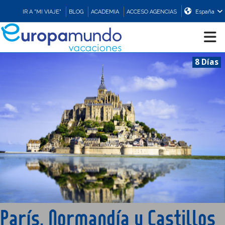
IR A "MI VIAJE"
BLOG
ACADEMIA
ACCESO AGENCIAS
España
8 Días
CRUCEROS
EUROPA
ASIA
ORIENTE
PROMOCIONES
París, Normandía y Castillos
COMPRAR