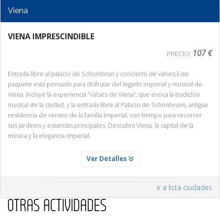
Viena
VIENA IMPRESCINDIBLE
107 €
PRECIO:
Entrada libre al palacio de Schombrun y concierto de valses.Este
paquete está pensado para disfrutar del legado imperial y musical de
Viena. Incluye la experiencia “Valses de Viena”, que evoca la tradición
musical de la ciudad, y la entrada libre al Palacio de Schönbrunn, antigua
residencia de verano de la familia imperial, con tiempo para recorrer
sus jardines y estancias principales. Descubra Viena, la capital de la
música y la elegancia imperial.
ENTRADA AL PALACIO DE SCHONBRUNN
Ver Detalles
Servicio Día 1
Descubre los Apartamentos del Palacio de Schonbrunn
ir a lista ciudades
OTRAS ACTIVIDADES
Recorra algunas de las salas más bellas del palacio y admire obras de
arte únicas, salones majestuosos y elegantes gabinetes. Traslado al