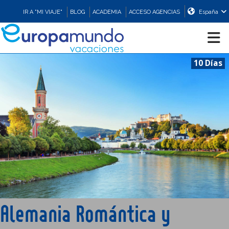
IR A "MI VIAJE"
BLOG
ACADEMIA
ACCESO AGENCIAS
España
10 Días
CRUCEROS
EUROPA
ASIA
ORIENTE
PROMOCIONES
Alemania Romántica y
COMPRAR