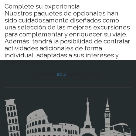
centro al final del recorrido.
Complete su experiencia
Nuestros paquetes de opcionales han
sido cuidadosamente diseñados como
una selección de las mejores excursiones
VALSES EN VIENA
Servicio Día 1
para complementar y enriquecer su viaje.
Además, tendrá la posibilidad de contratar
Traslado a un bello palacio barroco donde podrá disfrutar de un
actividades adicionales de forma
concierto de cámara interpretado por la Residenz orquesta de Viena. El
individual, adaptadas a sus intereses y
concierto tiene dos partes: La primera dedicada al gran músico Mozart y
la segunda a los Strauss. En el concierto podrá escuchar un tenor y una
preferencias.
soprano representando algunas famosas arias. Durante el concierto
escucharemos Polkas y Sardas reminiscencia del Imperio Austro-
Consulte
aquí
las actividades
Húngaro, así como veremos algunas piezas del ballet clásico.