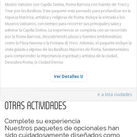
Servicio Día 1
Museo Vaticano con Capilla Sixtina, Roma Barroca con Fuente de Trevi y
Tour por las Basílicas. Este paquete está pensado para profundizar en la
Acompañados de un experto guía conoceremos las salas más
riqueza histórica, artística y religiosa de Roma. Incluye la entrada a los
destacadas de los Museos Vaticanos: Galería de los tapices, esculturas,
Museos Vaticanos, con tiempo para recorrer sus principales salas y
pinturas y otras estancias en las que tendremos la oportunidad de
admirar la Capilla Sixtina. La experiencia se completa con un recorrido
apreciar algunas de las más importantes obras de arte de la antigüedad
por la Roma Barroca, descubriendo plazas y fuentes emblemáticas
clásica y renacentista. Nuestro punto culminante será la Capilla Sixtina,
como la Plaza Navona o la Fontana di Trevi. Además, el paquete incluye la
deslumbrante tras su brillante restauración.
visita guiada a algunas de las Basílicas Mayores de Roma, fundamentales
para comprender la importancia espiritual y artística de la ciudad.
Nota: Debido a la alta demanda y la limitada disponibilidad,
Descubra Roma, la Ciudad Eterna.
aconsejamos que adquiera esta actividad con antelación.
MUSEOS VATICANOS Y CAPILLA SIXTINA
Ver Detalles
Servicio Día 1
ROMA BARROCA UN PASEO POR LAS MAS BELLAS PLAZAS Y
Acompañados de un experto guía conoceremos las salas más
FUENTES
ir a lista ciudades
destacadas de los Museos Vaticanos: Galería de los tapices, esculturas,
Servicio Día 1
OTRAS ACTIVIDADES
pinturas y otras estancias en las que tendremos la oportunidad de
Esta excursión es fundamental para completar su estancia en Roma.
apreciar algunas de las más importantes obras de arte de la antigüedad
Podrá disfrutar de la gran Roma de Bernini y Borromini, la gran Roma
clásica y renacentista. Nuestro punto culminante será la Capilla Sixtina,
Complete su experiencia
barroca con sus bellas fuentes, plazas y obeliscos. Aquella Roma que
deslumbrante tras su brillante restauración.
Nuestros paquetes de opcionales han
crearon los Papas. Haremos un recorrido completo conociendo: Plaza
sido cuidadosamente diseñados como
de España con su maravillosa fuente de la barca y su escalera Trinidad de
Nota: Debido a la alta demanda y la limitada disponibilidad,