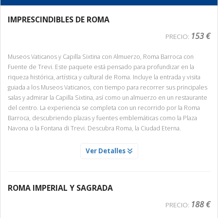
IMPRESCINDIBLES DE ROMA
153 €
PRECIO:
Museos Vaticanos y Capilla Sixtina con Almuerzo, Roma Barroca con
Fuente de Trevi. Este paquete está pensado para profundizar en la
riqueza histórica, artística y cultural de Roma. Incluye la entrada y visita
guiada a los Museos Vaticanos, con tiempo para recorrer sus principales
salas y admirar la Capilla Sixtina, así como un almuerzo en un restaurante
del centro. La experiencia se completa con un recorrido por la Roma
Barroca, descubriendo plazas y fuentes emblemáticas como la Plaza
Navona o la Fontana di Trevi. Descubra Roma, la Ciudad Eterna.
ALMUERZO EN RESTAURANTE CENTRICO DE ROMA
Ver Detalles
Servicio Día 1
Disfrute de una comida en un restaurante en el centro de la ciudad.
ROMA IMPERIAL Y SAGRADA
188 €
PRECIO:
MUSEOS VATICANOS Y CAPILLA SIXTINA