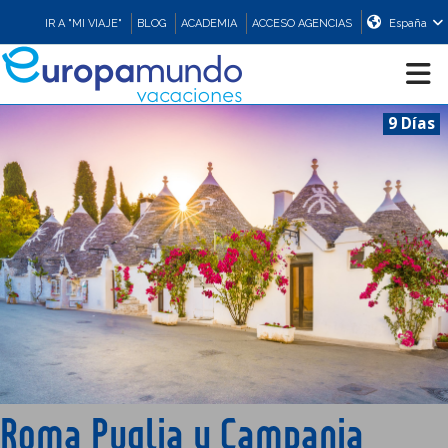
IR A "MI VIAJE"
BLOG
ACADEMIA
ACCESO AGENCIAS
España
9 Días
CRUCEROS
EUROPA
ASIA
ORIENTE
PROMOCIONES
Roma Puglia y Campania
COMPRAR