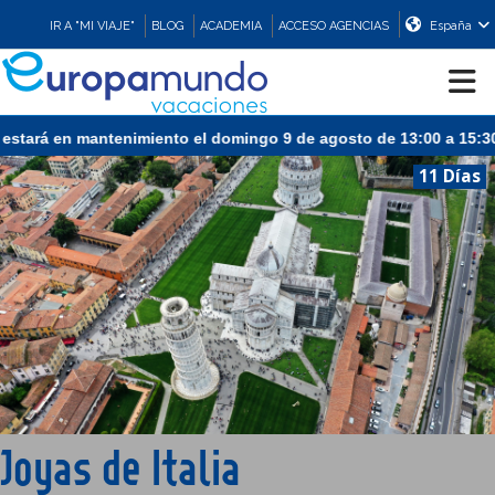
IR A "MI VIAJE"
BLOG
ACADEMIA
ACCESO AGENCIAS
España
stará en mantenimiento el domingo 9 de agosto de 13:00 a 15:30 (
CRUCEROS
11 Días
EUROPA
ASIA
ORIENTE
PROMOCIONES
Joyas de Italia
COMPRAR