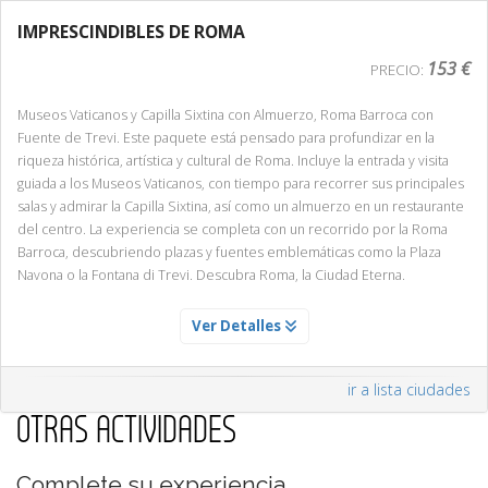
IMPRESCINDIBLES DE ROMA
153 €
PRECIO:
Museos Vaticanos y Capilla Sixtina con Almuerzo, Roma Barroca con
Fuente de Trevi. Este paquete está pensado para profundizar en la
riqueza histórica, artística y cultural de Roma. Incluye la entrada y visita
guiada a los Museos Vaticanos, con tiempo para recorrer sus principales
salas y admirar la Capilla Sixtina, así como un almuerzo en un restaurante
del centro. La experiencia se completa con un recorrido por la Roma
Barroca, descubriendo plazas y fuentes emblemáticas como la Plaza
Navona o la Fontana di Trevi. Descubra Roma, la Ciudad Eterna.
ALMUERZO EN RESTAURANTE CENTRICO DE ROMA
Ver Detalles
Servicio Día 1
Disfrute de una comida en un restaurante en el centro de la ciudad.
ir a lista ciudades
OTRAS ACTIVIDADES
MUSEOS VATICANOS Y CAPILLA SIXTINA
Complete su experiencia
Servicio Día 1