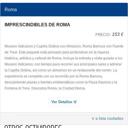
Roma
IMPRESCINDIBLES DE ROMA
153 €
PRECIO:
Museos Vaticanos y Capilla Sixtina con Almuerzo, Roma Barroca con Fuente
de Trevi. Este paquete está pensado para profundizar en la riqueza
histórica, artística y cultural de Roma. Incluye la entrada y visita guiada a los
Museos Vaticanos, con tiempo para recorrer sus principales salas y admirar
la Capilla Sixtina, así como un almuerzo en un restaurante del centro. La
experiencia se completa con un recorrido por la Roma Barroca,
descubriendo plazas y fuentes emblemáticas como la Plaza Navona o la
Fontana di Trevi. Descubra Roma, la Ciudad Eterna.
ALMUERZO EN RESTAURANTE CENTRICO DE ROMA
Ver Detalles
Servicio Día 1
Disfrute de una comida en un restaurante en el centro de la ciudad.
ir a lista ciudades