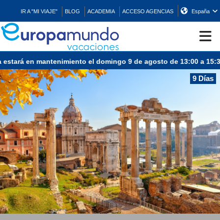
IR A "MI VIAJE"
BLOG
ACADEMIA
ACCESO AGENCIAS
España
estará en mantenimiento el domingo 9 de agosto de 13:00 a 15:30 
CRUCEROS
9 Días
EUROPA
ASIA
ORIENTE
PROMOCIONES
COMPRAR