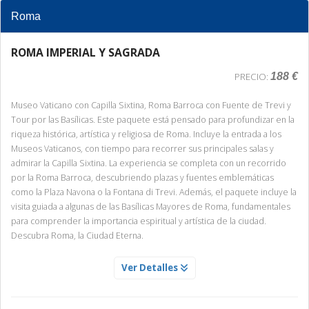
Roma
ROMA IMPERIAL Y SAGRADA
188 €
PRECIO:
Museo Vaticano con Capilla Sixtina, Roma Barroca con Fuente de Trevi y
Tour por las Basílicas. Este paquete está pensado para profundizar en la
riqueza histórica, artística y religiosa de Roma. Incluye la entrada a los
Museos Vaticanos, con tiempo para recorrer sus principales salas y
admirar la Capilla Sixtina. La experiencia se completa con un recorrido
por la Roma Barroca, descubriendo plazas y fuentes emblemáticas
como la Plaza Navona o la Fontana di Trevi. Además, el paquete incluye la
visita guiada a algunas de las Basílicas Mayores de Roma, fundamentales
para comprender la importancia espiritual y artística de la ciudad.
Descubra Roma, la Ciudad Eterna.
MUSEOS VATICANOS Y CAPILLA SIXTINA
Ver Detalles
Servicio Día 1
Acompañados de un experto guía conoceremos las salas más