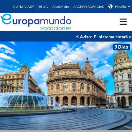
IR A "MI VIAJE"
BLOG
ACADEMIA
ACCESO AGENCIAS
España
⚠️ Aviso: El sistema estará en 
CRUCEROS
9 Días
EUROPA
ASIA
ORIENTE
PROMOCIONES
COMPRAR