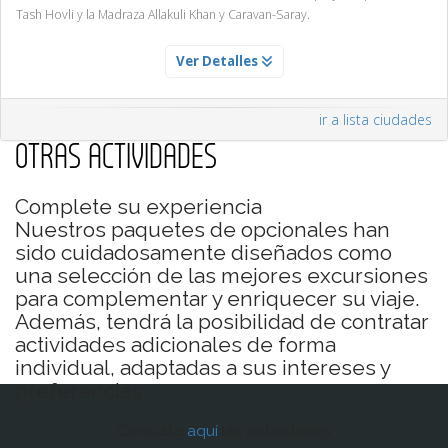
Tash Hovli y la Madraza Allakuli Khan y Caravan-Saray.
JIVA
Ver Detalles
Servicio Día 1
Visitas del Mausoleo de Pakhlavan Makhmud, el Complejo Arquitectónico
ir a lista ciudades
Tash Hovli y la Madraza Allakuli Khan y Caravan-Saray.
OTRAS ACTIVIDADES
Complete su experiencia
Nuestros paquetes de opcionales han
sido cuidadosamente diseñados como
una selección de las mejores excursiones
para complementar y enriquecer su viaje.
Además, tendrá la posibilidad de contratar
actividades adicionales de forma
individual, adaptadas a sus intereses y
preferencias.
Consulte
aquí
las actividades