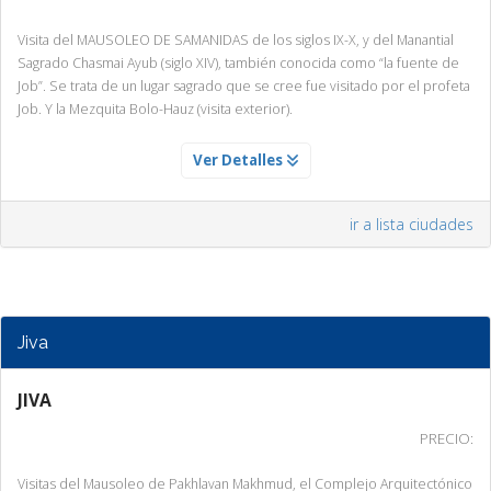
Visita del MAUSOLEO DE SAMANIDAS de los siglos IX-X, y del Manantial
Sagrado Chasmai Ayub (siglo XIV), también conocida como “la fuente de
Job”. Se trata de un lugar sagrado que se cree fue visitado por el profeta
Job. Y la Mezquita Bolo-Hauz (visita exterior).
BUJARA
Ver Detalles
Servicio Día 1
Visita del MAUSOLEO DE SAMANIDAS de los siglos IX-X, y del Manantial
ir a lista ciudades
Sagrado Chasmai Ayub (siglo XIV), también conocida como “la fuente de
Job”. Se trata de un lugar sagrado que se cree fue visitado por el profeta
Job. Y la Mezquita Bolo-Hauz (visita exterior).
Jiva
JIVA
PRECIO:
Visitas del Mausoleo de Pakhlavan Makhmud, el Complejo Arquitectónico