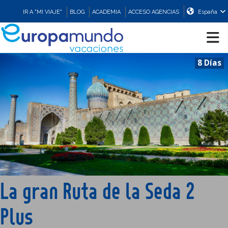
IR A "MI VIAJE"
BLOG
ACADEMIA
ACCESO AGENCIAS
España
8 Días
CRUCEROS
EUROPA
ASIA
ORIENTE
La gran Ruta de la Seda 2
PROMOCIONES
Plus
COMPRAR