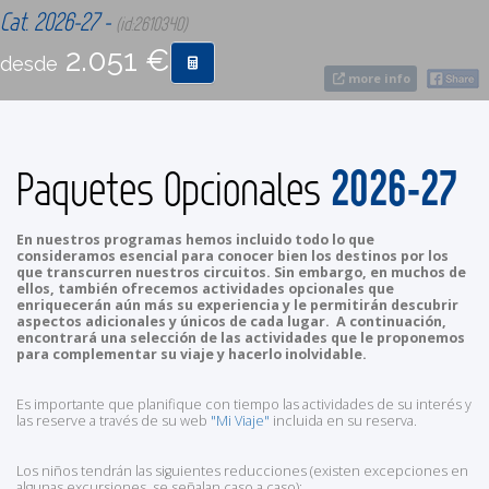
Cat. 2026-27 -
(id:2610340)
2.051 €
CONTACTO
desde
more info
MÁS
2026-27
Paquetes Opcionales
En nuestros programas hemos incluido todo lo que
consideramos esencial para conocer bien los destinos por los
que transcurren nuestros circuitos. Sin embargo, en muchos de
ellos, también ofrecemos actividades opcionales que
enriquecerán aún más su experiencia y le permitirán descubrir
aspectos adicionales y únicos de cada lugar. A continuación,
encontrará una selección de las actividades que le proponemos
para complementar su viaje y hacerlo inolvidable.
Es importante que planifique con tiempo las actividades de su interés y
las reserve a través de su web
"Mi Viaje"
incluida en su reserva.
Los niños tendrán las siguientes reducciones (existen excepciones en
algunas excursiones, se señalan caso a caso):