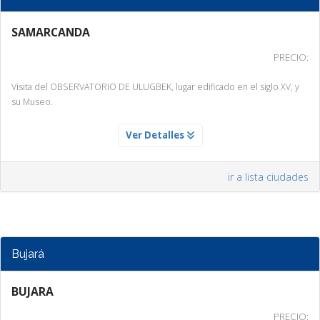
SAMARCANDA
PRECIO:
Visita del OBSERVATORIO DE ULUGBEK, lugar edificado en el siglo XV, y
su Museo.
SAMARCANDA
Ver Detalles
Servicio Día 1
Visita del OBSERVATORIO DE ULUGBEK, lugar edificado en el siglo XV, y
ir a lista ciudades
su Museo.
Bujará
BUJARA
PRECIO: