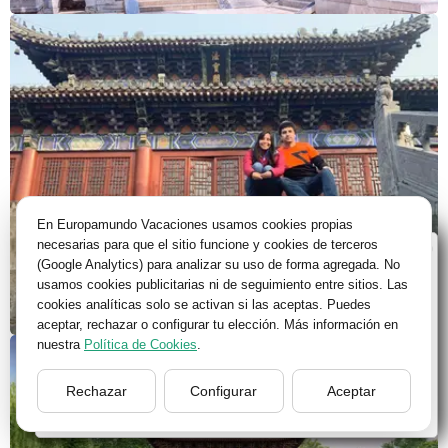
En Europamundo Vacaciones usamos cookies propias
necesarias para que el sitio funcione y cookies de terceros
Bienvenido a Europamundo Vacaciones, está usted
(Google Analytics) para analizar su uso de forma agregada. No
en el sitio internacional de:
usamos cookies publicitarias ni de seguimiento entre sitios. Las
cookies analíticas solo se activan si las aceptas. Puedes
Wellcome to Europamundo Vacations, your in the
aceptar, rechazar o configurar tu elección. Más información en
international site of:
nuestra
Política de Cookies
.
España
Rechazar
Configurar
Aceptar
cambiar/change