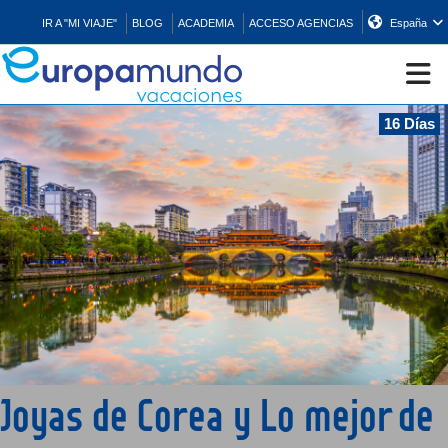
IR A "MI VIAJE"
BLOG
ACADEMIA
ACCESO AGENCIAS
España
16 Días
CRUCEROS
EUROPA
ASIA
ORIENTE
PROMOCIONES
Joyas de Corea y Lo mejor de
COMPRAR