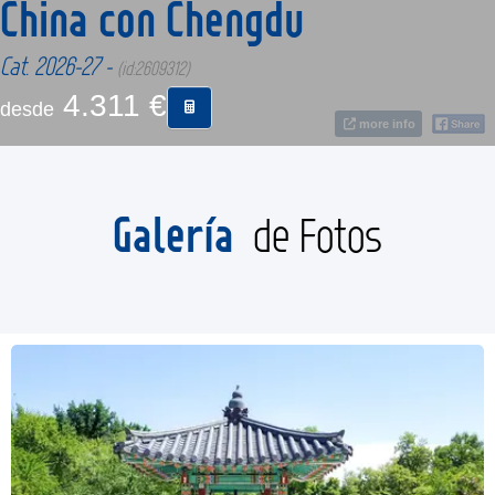
China con Chengdu
Cat. 2026-27 -
CONTACTO
(id:2609312)
4.311 €
desde
MÁS
more info
Galería
de Fotos