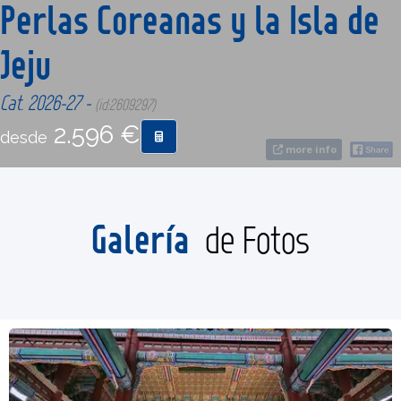
Perlas Coreanas y la Isla de
Jeju
CONTACTO
Cat. 2026-27 -
(id:2609297)
MÁS
2.596 €
desde
more info
Galería
de Fotos