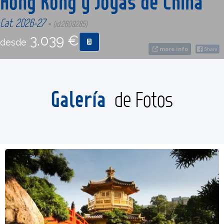
Hong Kong y Joyas de China
Cat. 2026-27 -
(id:2609285)
CONTACTO
3.039 €
desde
more info
MÁS
Galería
de Fotos