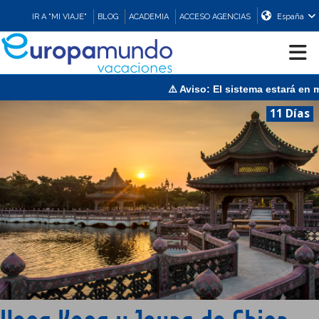
IR A "MI VIAJE"
BLOG
ACADEMIA
ACCESO AGENCIAS
España
so: El sistema estará en mantenimiento el domingo 9 de agosto de
CRUCEROS
11 Días
EUROPA
ASIA
ORIENTE
PROMOCIONES
COMPRAR