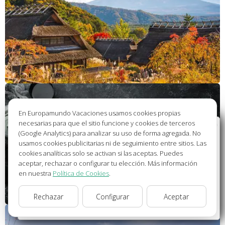
En Europamundo Vacaciones usamos cookies propias
necesarias para que el sitio funcione y cookies de terceros
Bienvenido a Europamundo Vacaciones, está usted
(Google Analytics) para analizar su uso de forma agregada. No
en el sitio internacional de:
usamos cookies publicitarias ni de seguimiento entre sitios. Las
cookies analíticas solo se activan si las aceptas. Puedes
Wellcome to Europamundo Vacations, your in the
aceptar, rechazar o configurar tu elección. Más información
international site of:
en nuestra
Política de Cookies
.
España
Rechazar
Configurar
Aceptar
cambiar/change