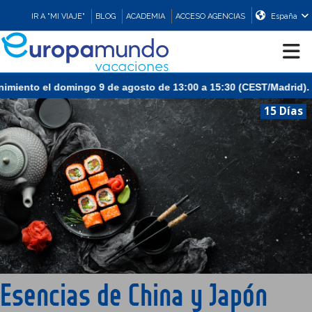
IR A "MI VIAJE"
BLOG
ACADEMIA
ACCESO AGENCIAS
España
CRUCEROS
15 Días
EUROPA
ASIA
ORIENTE
PROMOCIONES
Esencias de China y Japón
COMPRAR