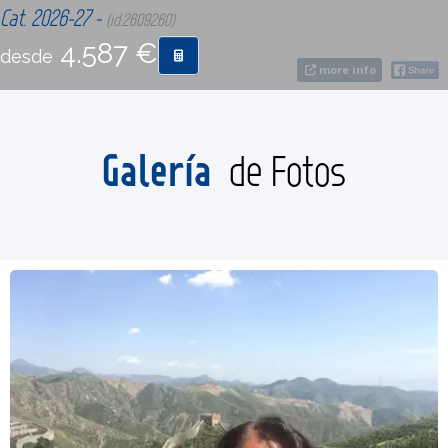
Cat. 2026-27 -
(id:2609260)
4.587 €
CONTACTO
desde
more info
MÁS
Galería
de Fotos