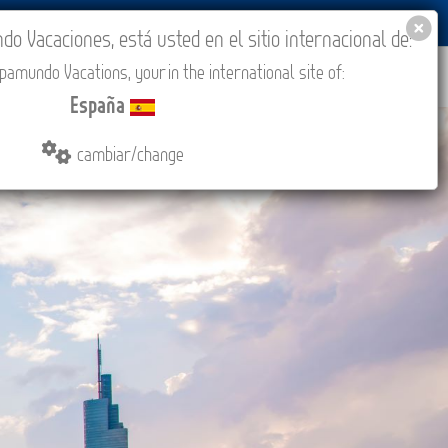
BLOG
ACADEMIA
ACCESO AGENCIAS
España
 Vacaciones, está usted en el sitio internacional de:
amundo Vacations, your in the international site of:
IONES
COMPRAR
CONTACTO
MÁS
España
cambiar/change