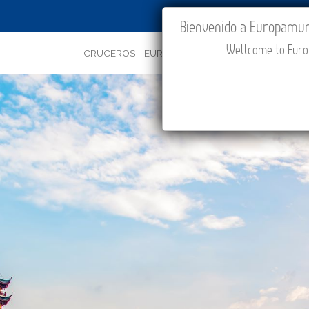
IR A "MI VIAJE"
Bienvenido a Europamundo
Wellcome to Europ
CRUCEROS
EUROPA
ASIA
ORIENTE
PROMOC