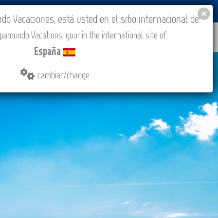
BLOG
ACADEMIA
ACCESO AGENCIAS
España
 Vacaciones, está usted en el sitio internacional de:
amundo Vacations, your in the international site of:
IONES
COMPRAR
CONTACTO
MÁS
España
cambiar/change