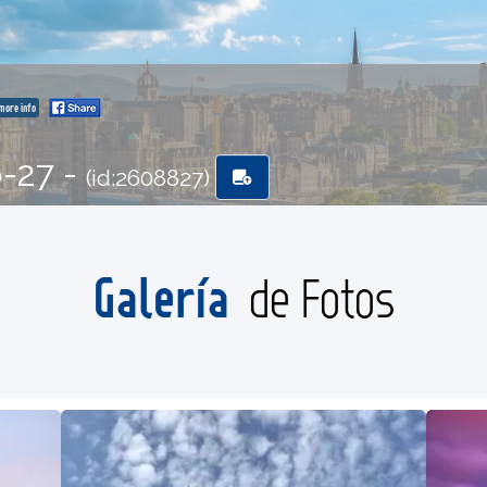
more info
6-27 -
(id:2608827)
Galería
de Fotos