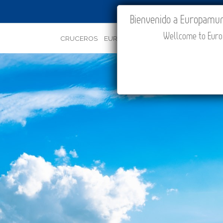
IR A "MI VIAJE"
Bienvenido a Europamundo
Wellcome to Europ
CRUCEROS
EUROPA
ASIA
ORIENTE
PROMOC