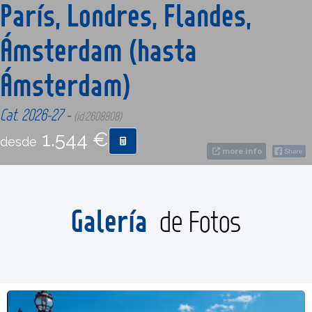
París, Londres, Flandes,
Ámsterdam (hasta
CONTACTO
Ámsterdam)
MÁS
Cat. 2026-27 -
(id:2608808)
1.544 €
desde
more info
Galería
de Fotos