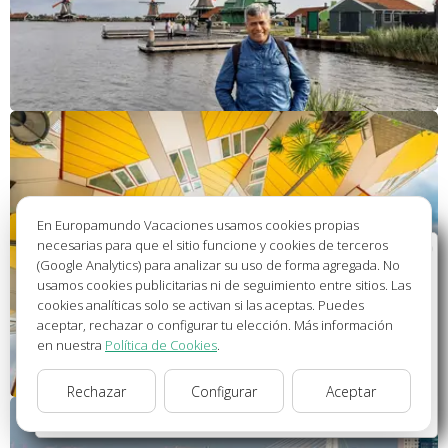
En Europamundo Vacaciones usamos cookies propias
necesarias para que el sitio funcione y cookies de terceros
Bienvenido a Europamundo Vacaciones, está usted
(Google Analytics) para analizar su uso de forma agregada. No
en el sitio internacional de:
usamos cookies publicitarias ni de seguimiento entre sitios. Las
cookies analíticas solo se activan si las aceptas. Puedes
Wellcome to Europamundo Vacations, your in the
aceptar, rechazar o configurar tu elección. Más información
international site of:
en nuestra
Política de Cookies
.
España
Rechazar
Configurar
Aceptar
cambiar/change