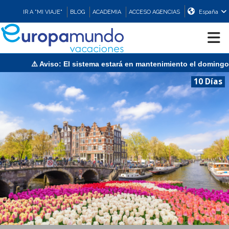
IR A "MI VIAJE"
BLOG
ACADEMIA
ACCESO AGENCIAS
España
nto el domingo 9 de agosto de 13:00 a 15:30 (CEST/Madrid).
CRUCEROS
10 Días
EUROPA
ASIA
ORIENTE
PROMOCIONES
COMPRAR