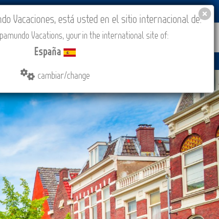
BLOG
ACADEMIA
ACCESO AGENCIAS
España
 Vacaciones, está usted en el sitio internacional de:
amundo Vacations, your in the international site of:
IONES
COMPRAR
CONTACTO
MÁS
España
cambiar/change