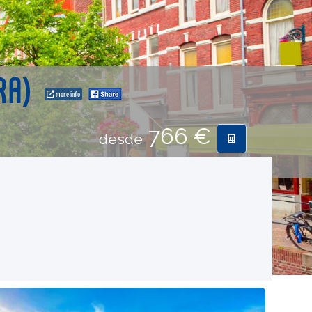
FRA)
more info
766 €
desde