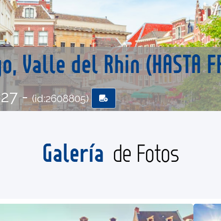
, Valle del Rhin (HASTA 
-27 -
(id:2608805)
Galería
de Fotos