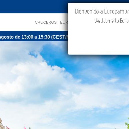
IR A "MI VIAJE"
Bienvenido a Europamundo
Wellcome to Europ
CRUCEROS
EUROPA
ASIA
ORIENTE
PROMOC
 (CEST/Madrid).