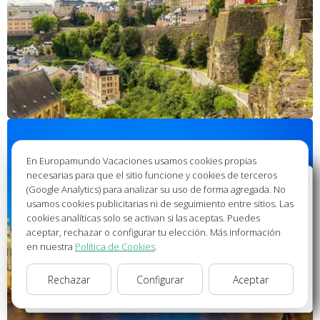
En Europamundo Vacaciones usamos cookies propias
necesarias para que el sitio funcione y cookies de terceros
Bienvenido a Europamundo Vacaciones, está usted
(Google Analytics) para analizar su uso de forma agregada. No
en el sitio internacional de:
usamos cookies publicitarias ni de seguimiento entre sitios. Las
cookies analíticas solo se activan si las aceptas. Puedes
Wellcome to Europamundo Vacations, your in the
aceptar, rechazar o configurar tu elección. Más información
international site of:
en nuestra
Política de Cookies
.
España
Rechazar
Configurar
Aceptar
cambiar/change