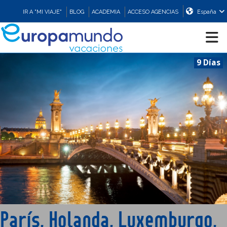
IR A "MI VIAJE"
BLOG
ACADEMIA
ACCESO AGENCIAS
España
9 Días
CRUCEROS
EUROPA
ASIA
ORIENTE
PROMOCIONES
París, Holanda, Luxemburgo,
COMPRAR