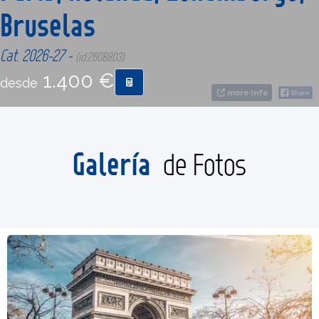
Bruselas
CONTACTO
Cat. 2026-27 -
(id:2608803)
1.400 €
desde
MÁS
more info
Galería
de Fotos