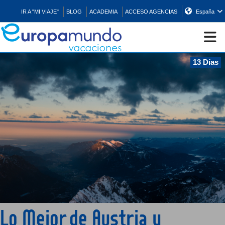
IR A "MI VIAJE"
BLOG
ACADEMIA
ACCESO AGENCIAS
España
13 Días
CRUCEROS
EUROPA
ASIA
ORIENTE
PROMOCIONES
Lo Mejor de Austria y
COMPRAR