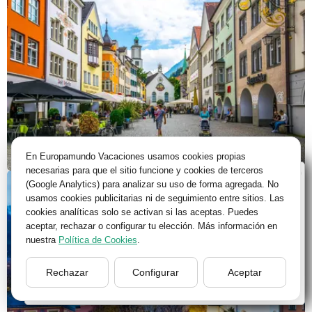
En Europamundo Vacaciones usamos cookies propias
necesarias para que el sitio funcione y cookies de terceros
Bienvenido a Europamundo Vacaciones, está usted
(Google Analytics) para analizar su uso de forma agregada. No
en el sitio internacional de:
usamos cookies publicitarias ni de seguimiento entre sitios. Las
cookies analíticas solo se activan si las aceptas. Puedes
Wellcome to Europamundo Vacations, your in the
aceptar, rechazar o configurar tu elección. Más información en
international site of:
nuestra
Política de Cookies
.
España
Rechazar
Configurar
Aceptar
cambiar/change