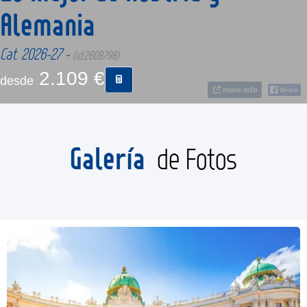
Alemania
CONTACTO
Cat. 2026-27 -
(id:2608798)
2.109 €
MÁS
desde
more info
Galería
de Fotos