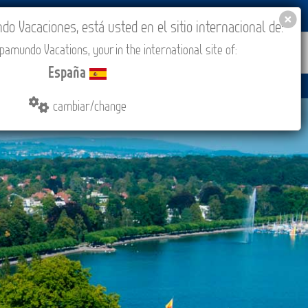
BLOG
ACADEMIA
ACCESO AGENCIAS
España
 Vacaciones, está usted en el sitio internacional de:
amundo Vacations, your in the international site of:
IONES
COMPRAR
CONTACTO
MÁS
España
cambiar/change