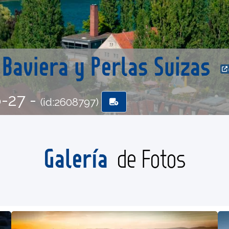
 Baviera y Perlas Suizas
6-27 -
(id:2608797)
Galería
de Fotos