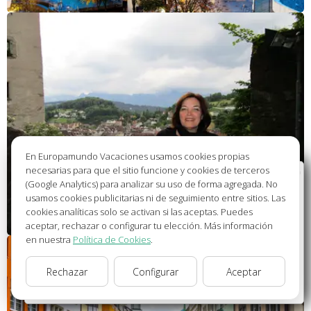
En Europamundo Vacaciones usamos cookies propias
necesarias para que el sitio funcione y cookies de terceros
Bienvenido a Europamundo Vacaciones, está usted
(Google Analytics) para analizar su uso de forma agregada. No
en el sitio internacional de:
usamos cookies publicitarias ni de seguimiento entre sitios. Las
cookies analíticas solo se activan si las aceptas. Puedes
Wellcome to Europamundo Vacations, your in the
aceptar, rechazar o configurar tu elección. Más información
international site of:
en nuestra
Política de Cookies
.
España
Rechazar
Configurar
Aceptar
cambiar/change