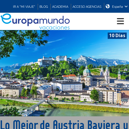
IR A "MI VIAJE"
BLOG
ACADEMIA
ACCESO AGENCIAS
España
10 Días
CRUCEROS
EUROPA
ASIA
ORIENTE
PROMOCIONES
Lo Mejor de Austria Baviera y
COMPRAR