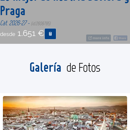
Praga
CONTACTO
Cat. 2026-27 -
(id:2608795)
1.651 €
MÁS
desde
more info
Galería
de Fotos