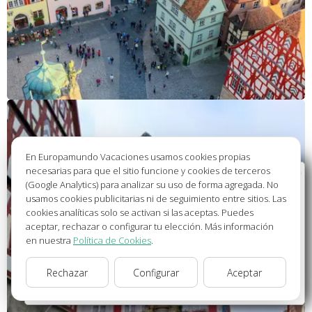
En Europamundo Vacaciones usamos cookies propias
necesarias para que el sitio funcione y cookies de terceros
Bienvenido a Europamundo Vacaciones, está usted
(Google Analytics) para analizar su uso de forma agregada. No
en el sitio internacional de:
usamos cookies publicitarias ni de seguimiento entre sitios. Las
cookies analíticas solo se activan si las aceptas. Puedes
Wellcome to Europamundo Vacations, your in the
aceptar, rechazar o configurar tu elección. Más información
international site of:
en nuestra
Política de Cookies
.
España
Rechazar
Configurar
Aceptar
cambiar/change