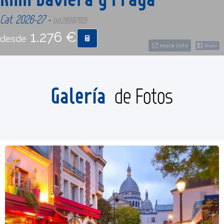
Cat. 2026-27 -
(id:2608793)
CONTACTO
1.276 €
desde
more info
MÁS
Galería
de Fotos