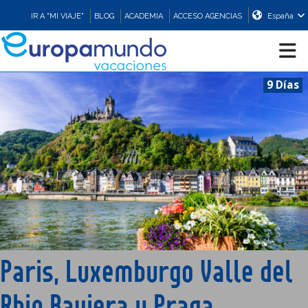
IR A "MI VIAJE"
BLOG
ACADEMIA
ACCESO AGENCIAS
España
9 Días
CRUCEROS
EUROPA
ASIA
ORIENTE
Paris, Luxemburgo Valle del
PROMOCIONES
Rhin Baviera y Praga
COMPRAR