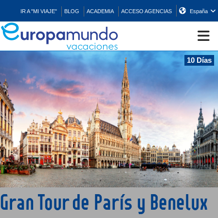
IR A "MI VIAJE"
BLOG
ACADEMIA
ACCESO AGENCIAS
España
10 Días
CRUCEROS
EUROPA
ASIA
ORIENTE
PROMOCIONES
Gran Tour de París y Benelux
COMPRAR