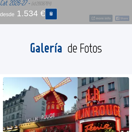
Cat. 2026-27 -
(id:2608764)
1.534 €
desde
CONTACTO
more info
MÁS
Galería
de Fotos