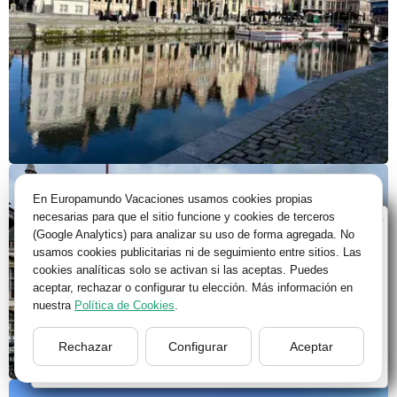
En Europamundo Vacaciones usamos cookies propias
necesarias para que el sitio funcione y cookies de terceros
Bienvenido a Europamundo Vacaciones, está usted
(Google Analytics) para analizar su uso de forma agregada. No
en el sitio internacional de:
usamos cookies publicitarias ni de seguimiento entre sitios. Las
cookies analíticas solo se activan si las aceptas. Puedes
Wellcome to Europamundo Vacations, your in the
aceptar, rechazar o configurar tu elección. Más información en
international site of:
nuestra
Política de Cookies
.
España
Rechazar
Configurar
Aceptar
cambiar/change