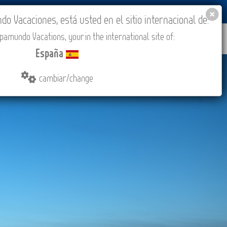
BLOG
ACADEMIA
ACCESO AGENCIAS
España
 Vacaciones, está usted en el sitio internacional de:
amundo Vacations, your in the international site of:
IONES
COMPRAR
CONTACTO
MÁS
España
cambiar/change