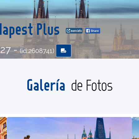
udapest Plus
more info
-27 -
(id:2608741)
Galería
de Fotos