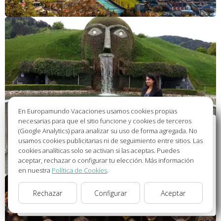
En Europamundo Vacaciones usamos cookies propias
necesarias para que el sitio funcione y cookies de terceros
Bienvenido a Europamundo Vacaciones, está usted
(Google Analytics) para analizar su uso de forma agregada. No
en el sitio internacional de:
usamos cookies publicitarias ni de seguimiento entre sitios. Las
cookies analíticas solo se activan si las aceptas. Puedes
Wellcome to Europamundo Vacations, your in the
aceptar, rechazar o configurar tu elección. Más información
international site of:
en nuestra
Política de Cookies
.
España
Rechazar
Configurar
Aceptar
cambiar/change