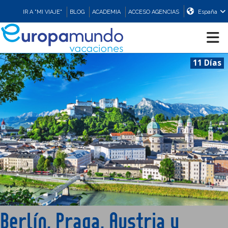
IR A "MI VIAJE"
BLOG
ACADEMIA
ACCESO AGENCIAS
España
11 Días
CRUCEROS
EUROPA
ASIA
ORIENTE
PROMOCIONES
Berlín, Praga, Austria y
COMPRAR