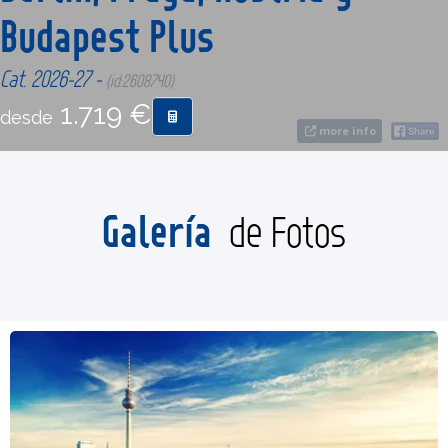
Budapest Plus
CONTACTO
Cat. 2026-27 -
(id:2608740)
1.719 €
MÁS
desde
more info
Galería
de Fotos