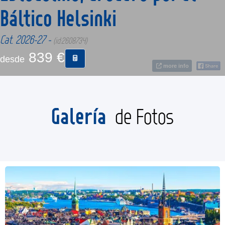
Báltico Helsinki
CONTACTO
Cat. 2026-27 -
(id:2608734)
839 €
MÁS
desde
more info
Galería
de Fotos