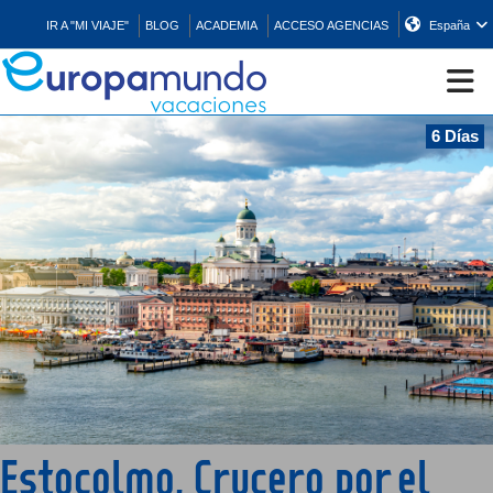
IR A "MI VIAJE"
BLOG
ACADEMIA
ACCESO AGENCIAS
España
6 Días
CRUCEROS
EUROPA
ASIA
ORIENTE
PROMOCIONES
Estocolmo, Crucero por el
COMPRAR