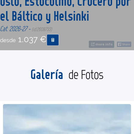
Oslo, Estocolmo, Crucero por
el Báltico y Helsinki
CONTACTO
Cat. 2026-27 -
(id:2608733)
MÁS
1.037 €
desde
more info
Galería
de Fotos