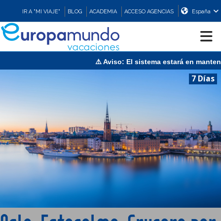
IR A "MI VIAJE"
BLOG
ACADEMIA
ACCESO AGENCIAS
España
 El sistema estará en mantenimiento el domingo 9 de agosto de 13
CRUCEROS
7 Días
EUROPA
ASIA
ORIENTE
PROMOCIONES
COMPRAR