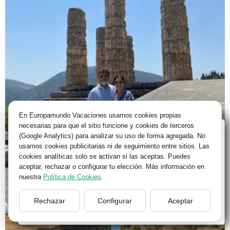
En Europamundo Vacaciones usamos cookies propias
necesarias para que el sitio funcione y cookies de terceros
Bienvenido a Europamundo Vacaciones, está usted
(Google Analytics) para analizar su uso de forma agregada. No
en el sitio internacional de:
usamos cookies publicitarias ni de seguimiento entre sitios. Las
cookies analíticas solo se activan si las aceptas. Puedes
Wellcome to Europamundo Vacations, your in the
aceptar, rechazar o configurar tu elección. Más información en
international site of:
nuestra
Política de Cookies
.
España
Rechazar
Configurar
Aceptar
cambiar/change