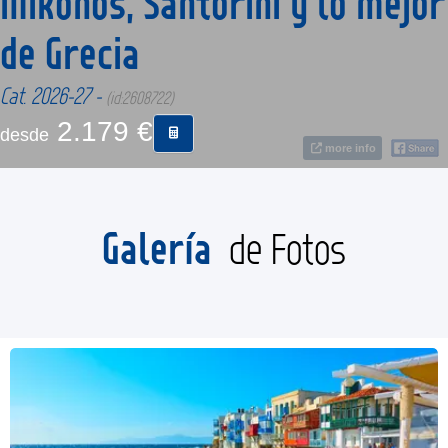
Mikonos, Santorini y lo mejor
de Grecia
CONTACTO
Cat. 2026-27 -
(id:2608722)
MÁS
2.179 €
desde
more info
Galería
de Fotos