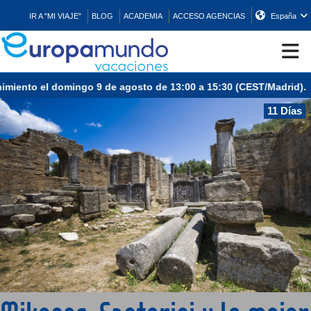
IR A "MI VIAJE"
BLOG
ACADEMIA
ACCESO AGENCIAS
España
CRUCEROS
11 Días
EUROPA
ASIA
ORIENTE
PROMOCIONES
COMPRAR