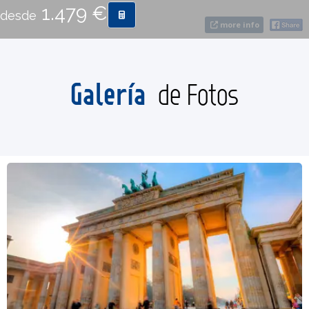
1.479 €
desde
more info
CONTACTO
MÁS
Galería
de Fotos