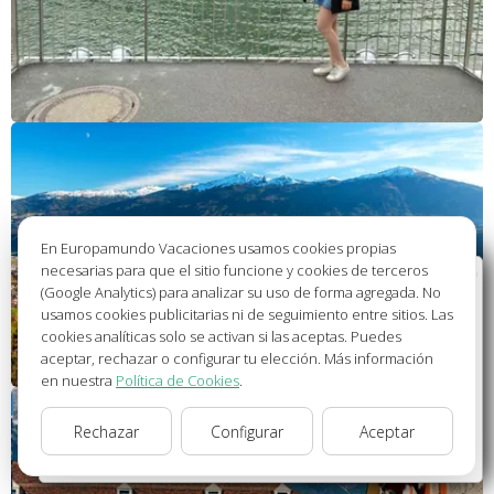
En Europamundo Vacaciones usamos cookies propias
necesarias para que el sitio funcione y cookies de terceros
Bienvenido a Europamundo Vacaciones, está usted
(Google Analytics) para analizar su uso de forma agregada. No
en el sitio internacional de:
usamos cookies publicitarias ni de seguimiento entre sitios. Las
cookies analíticas solo se activan si las aceptas. Puedes
Wellcome to Europamundo Vacations, your in the
aceptar, rechazar o configurar tu elección. Más información
international site of:
en nuestra
Política de Cookies
.
España
Rechazar
Configurar
Aceptar
cambiar/change