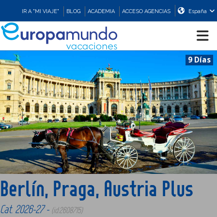
IR A "MI VIAJE"
BLOG
ACADEMIA
ACCESO AGENCIAS
España
9 Días
CRUCEROS
EUROPA
ASIA
ORIENTE
Berlín, Praga, Austria Plus
PROMOCIONES
Cat. 2026-27 -
(id:2608715)
COMPRAR