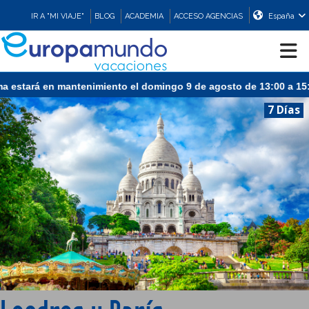
IR A "MI VIAJE"
BLOG
ACADEMIA
ACCESO AGENCIAS
España
mingo 9 de agosto de 13:00 a 15:30 (CEST/Madrid).
CRUCEROS
7 Días
EUROPA
ASIA
ORIENTE
PROMOCIONES
COMPRAR