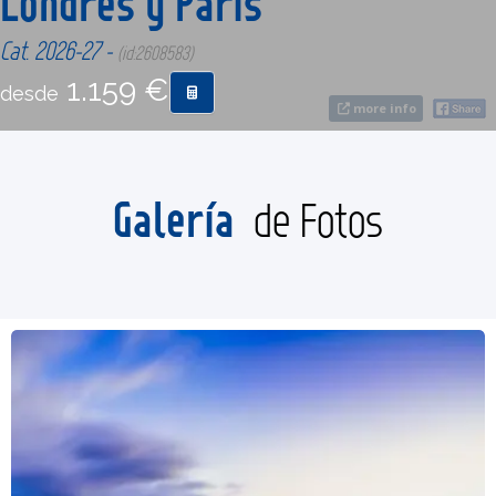
Londres y París
Cat. 2026-27 -
(id:2608583)
CONTACTO
1.159 €
desde
more info
MÁS
Galería
de Fotos