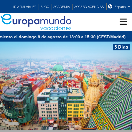
IR A "MI VIAJE"
BLOG
ACADEMIA
ACCESO AGENCIAS
España
CRUCEROS
5 Días
EUROPA
ASIA
ORIENTE
PROMOCIONES
COMPRAR