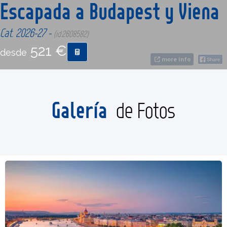
Escapada a Budapest y Viena
CONTACTO
Cat. 2026-27 -
(id:2608582)
521 €
desde
MÁS
more info
Galería
de Fotos