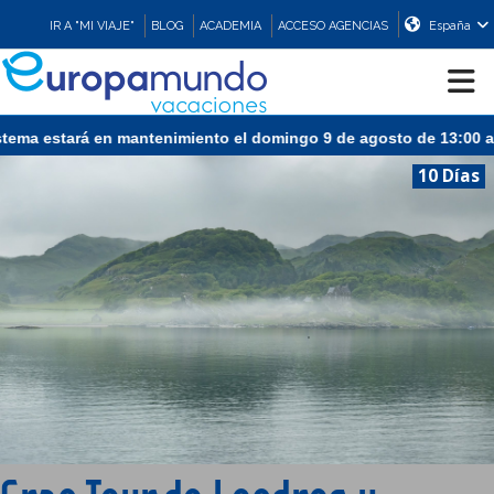
IR A "MI VIAJE"
BLOG
ACADEMIA
ACCESO AGENCIAS
España
CRUCEROS
10 Días
EUROPA
ASIA
ORIENTE
PROMOCIONES
COMPRAR