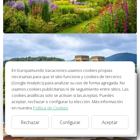
En Europamundo Vacaciones usamos cookies propias
necesarias para que el sitio funcione y cookies de terceros
Bienvenido a Europamundo Vacaciones, está usted
(Google Analytics) para analizar su uso de forma agregada. No
en el sitio internacional de:
usamos cookies publicitarias ni de seguimiento entre sitios. Las
cookies analíticas solo se activan si las aceptas. Puedes
Wellcome to Europamundo Vacations, your in the
aceptar, rechazar o configurar tu elección. Más información
international site of:
en nuestra
Política de Cookies
.
España
Rechazar
Configurar
Aceptar
cambiar/change