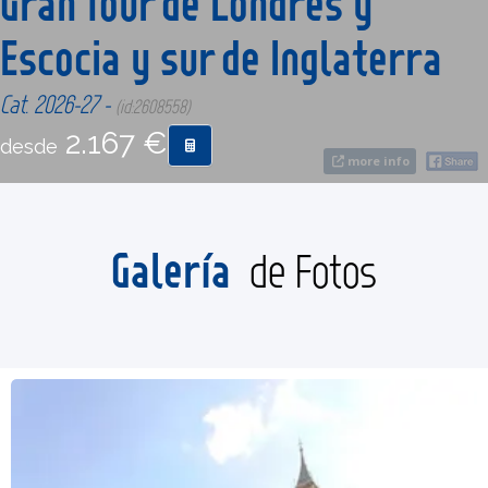
Gran Tour de Londres y
Escocia y sur de Inglaterra
CONTACTO
Cat. 2026-27 -
(id:2608558)
MÁS
2.167 €
desde
more info
Galería
de Fotos