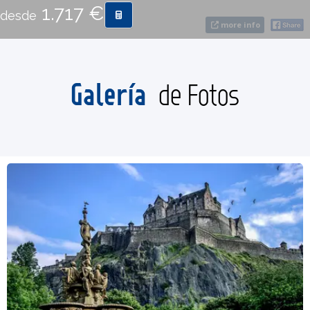
1.717 €
desde
more info
CONTACTO
MÁS
Galería
de Fotos