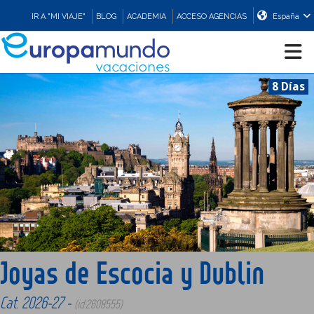
IR A "MI VIAJE"
BLOG
ACADEMIA
ACCESO AGENCIAS
España
8 Días
CRUCEROS
EUROPA
ASIA
ORIENTE
Joyas de Escocia y Dublin
PROMOCIONES
Cat. 2026-27 -
(id:2608555)
COMPRAR