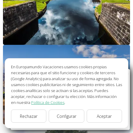
En Europamundo Vacaciones usamos cookies propias
necesarias para que el sitio funcione y cookies de terceros
Bienvenido a Europamundo Vacaciones, está usted
(Google Analytics) para analizar su uso de forma agregada. No
en el sitio internacional de:
usamos cookies publicitarias ni de seguimiento entre sitios. Las
cookies analíticas solo se activan si las aceptas. Puedes
Wellcome to Europamundo Vacations, your in the
aceptar, rechazar o configurar tu elección. Más información
international site of:
en nuestra
Política de Cookies
.
España
Rechazar
Configurar
Aceptar
cambiar/change