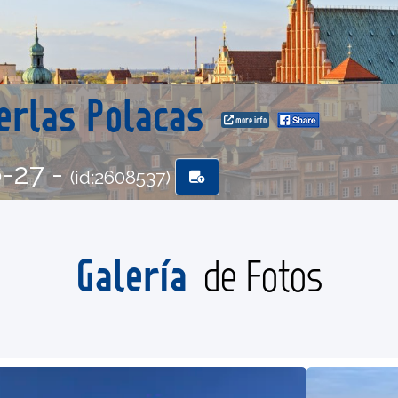
Perlas Polacas
more info
6-27 -
(id:2608537)
Galería
de Fotos