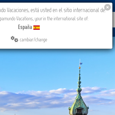
BLOG
ACADEMIA
ACCESO AGENCIAS
España
 Vacaciones, está usted en el sitio internacional de:
amundo Vacations, your in the international site of:
IONES
COMPRAR
CONTACTO
MÁS
España
cambiar/change