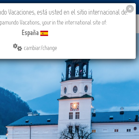
BLOG
ACADEMIA
ACCESO AGENCIAS
España
 Vacaciones, está usted en el sitio internacional de:
amundo Vacations, your in the international site of:
IONES
COMPRAR
CONTACTO
MÁS
España
cambiar/change