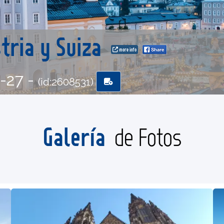
tria y Suiza
more info
6-27 -
(id:2608531)
Galería
de Fotos