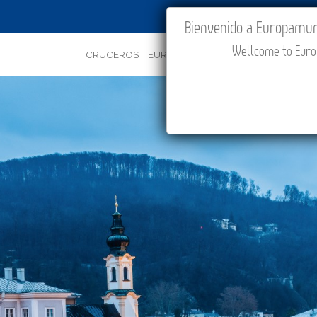
IR A "MI VIAJE"
Bienvenido a Europamundo
Wellcome to Europ
CRUCEROS
EUROPA
ASIA
ORIENTE
PROMOC