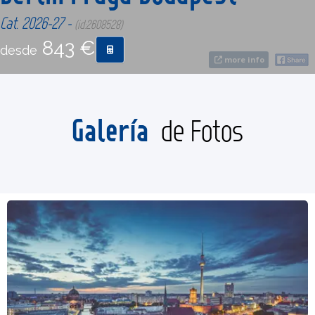
Cat. 2026-27 -
(id:2608528)
CONTACTO
843 €
desde
more info
MÁS
Galería
de Fotos