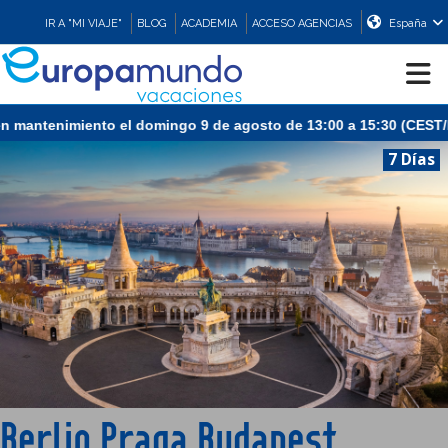
IR A "MI VIAJE"
BLOG
ACADEMIA
ACCESO AGENCIAS
España
CRUCEROS
7 Días
EUROPA
ASIA
ORIENTE
PROMOCIONES
Berlin Praga Budapest
COMPRAR