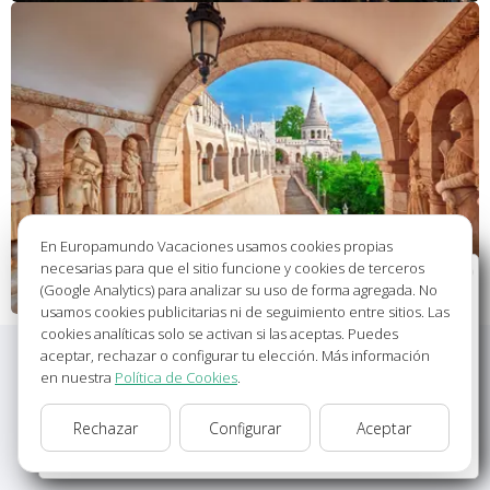
En Europamundo Vacaciones usamos cookies propias
necesarias para que el sitio funcione y cookies de terceros
Bienvenido a Europamundo Vacaciones, está usted
(Google Analytics) para analizar su uso de forma agregada. No
en el sitio internacional de:
usamos cookies publicitarias ni de seguimiento entre sitios. Las
cookies analíticas solo se activan si las aceptas. Puedes
Wellcome to Europamundo Vacations, your in the
aceptar, rechazar o configurar tu elección. Más información
international site of:
en nuestra
Política de Cookies
.
España
Rechazar
Configurar
Aceptar
cambiar/change