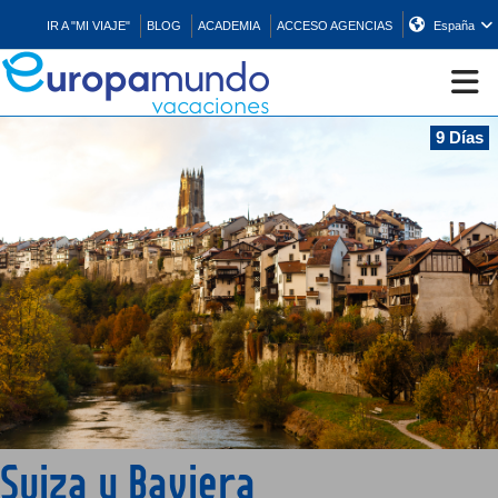
IR A "MI VIAJE"
BLOG
ACADEMIA
ACCESO AGENCIAS
España
9 Días
CRUCEROS
EUROPA
ASIA
ORIENTE
PROMOCIONES
Suiza y Baviera
COMPRAR