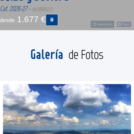
Cat. 2026-27 -
(id:2608522)
CONTACTO
1.677 €
desde
more info
MÁS
Galería
de Fotos