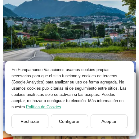
En Europamundo Vacaciones usamos cookies propias
necesarias para que el sitio funcione y cookies de terceros
Bienvenido a Europamundo Vacaciones, está usted
(Google Analytics) para analizar su uso de forma agregada. No
en el sitio internacional de:
usamos cookies publicitarias ni de seguimiento entre sitios. Las
cookies analíticas solo se activan si las aceptas. Puedes
Wellcome to Europamundo Vacations, your in the
aceptar, rechazar o configurar tu elección. Más información en
international site of:
nuestra
Política de Cookies
.
España
Rechazar
Configurar
Aceptar
cambiar/change