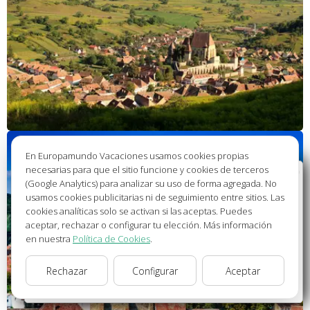
En Europamundo Vacaciones usamos cookies propias
necesarias para que el sitio funcione y cookies de terceros
Bienvenido a Europamundo Vacaciones, está usted
(Google Analytics) para analizar su uso de forma agregada. No
en el sitio internacional de:
usamos cookies publicitarias ni de seguimiento entre sitios. Las
cookies analíticas solo se activan si las aceptas. Puedes
Wellcome to Europamundo Vacations, your in the
aceptar, rechazar o configurar tu elección. Más información
international site of:
en nuestra
Política de Cookies
.
España
Rechazar
Configurar
Aceptar
cambiar/change