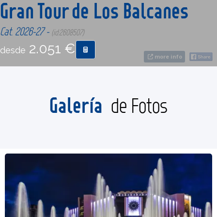
Gran Tour de Los Balcanes
CONTACTO
Cat. 2026-27 -
(id:2608507)
2.051 €
desde
MÁS
more info
Galería
de Fotos