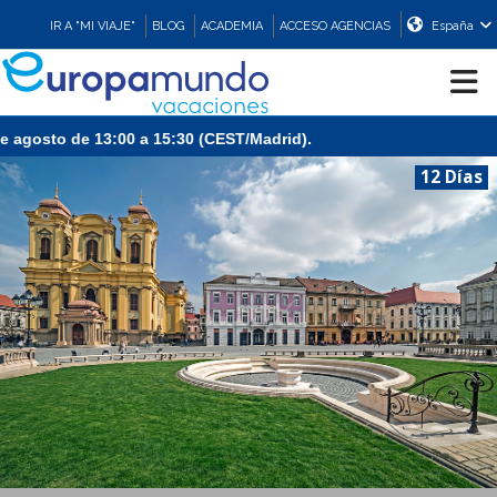
IR A "MI VIAJE"
BLOG
ACADEMIA
ACCESO AGENCIAS
España
CRUCEROS
12 Días
EUROPA
ASIA
ORIENTE
PROMOCIONES
COMPRAR