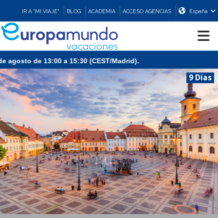
IR A "MI VIAJE"
BLOG
ACADEMIA
ACCESO AGENCIAS
España
CRUCEROS
9 Días
EUROPA
ASIA
ORIENTE
PROMOCIONES
COMPRAR