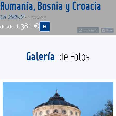
Rumanía, Bosnia y Croacia
CONTACTO
Cat. 2026-27 -
(id:2608506)
1.381 €
desde
MÁS
more info
Galería
de Fotos