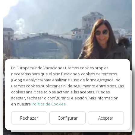
En Europamundo Vacaciones usamos cookies propias
necesarias para que el sitio funcione y cookies de terceros
Bienvenido a Europamundo Vacaciones, está usted
(Google Analytics) para analizar su uso de forma agregada. No
en el sitio internacional de:
usamos cookies publicitarias ni de seguimiento entre sitios. Las
cookies analíticas solo se activan si las aceptas. Puedes
Wellcome to Europamundo Vacations, your in the
aceptar, rechazar o configurar tu elección. Más información
international site of:
en nuestra
Política de Cookies
.
España
Rechazar
Configurar
Aceptar
cambiar/change