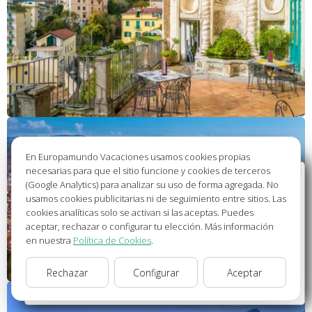
En Europamundo Vacaciones usamos cookies propias
necesarias para que el sitio funcione y cookies de terceros
Bienvenido a Europamundo Vacaciones, está usted
(Google Analytics) para analizar su uso de forma agregada. No
en el sitio internacional de:
usamos cookies publicitarias ni de seguimiento entre sitios. Las
cookies analíticas solo se activan si las aceptas. Puedes
Wellcome to Europamundo Vacations, your in the
aceptar, rechazar o configurar tu elección. Más información
international site of:
en nuestra
Política de Cookies
.
España
Rechazar
Configurar
Aceptar
cambiar/change