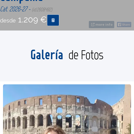
Cat. 2026-27 -
(id:2608492)
CONTACTO
1.209 €
desde
more info
MÁS
Galería
de Fotos