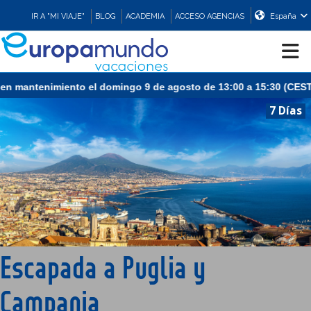
IR A "MI VIAJE"
BLOG
ACADEMIA
ACCESO AGENCIAS
España
CRUCEROS
7 Días
EUROPA
ASIA
ORIENTE
Escapada a Puglia y
PROMOCIONES
Campania
COMPRAR