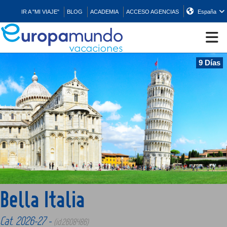
IR A "MI VIAJE"
BLOG
ACADEMIA
ACCESO AGENCIAS
España
9 Días
CRUCEROS
EUROPA
ASIA
ORIENTE
Bella Italia
PROMOCIONES
Cat. 2026-27 -
(id:2608486)
COMPRAR