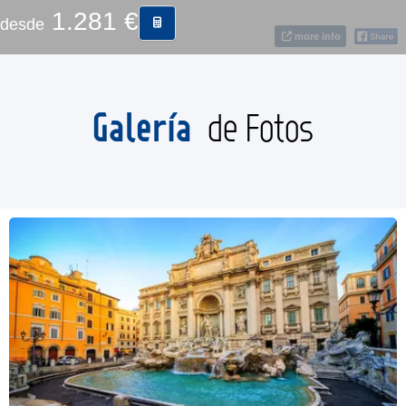
1.281 €
desde
more info
CONTACTO
MÁS
Galería
de Fotos