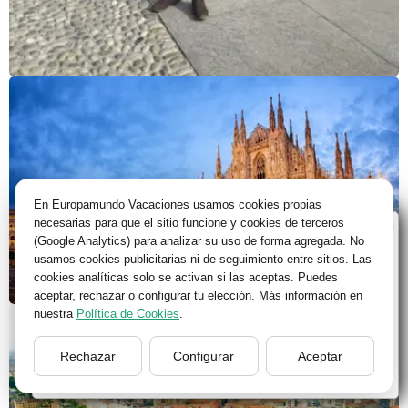
En Europamundo Vacaciones usamos cookies propias
necesarias para que el sitio funcione y cookies de terceros
Bienvenido a Europamundo Vacaciones, está usted
(Google Analytics) para analizar su uso de forma agregada. No
en el sitio internacional de:
usamos cookies publicitarias ni de seguimiento entre sitios. Las
cookies analíticas solo se activan si las aceptas. Puedes
Wellcome to Europamundo Vacations, your in the
aceptar, rechazar o configurar tu elección. Más información en
international site of:
nuestra
Política de Cookies
.
España
Rechazar
Configurar
Aceptar
cambiar/change