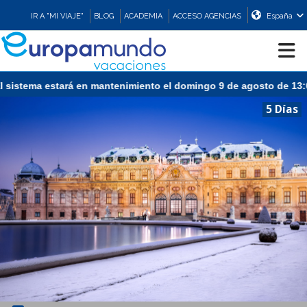
IR A "MI VIAJE"
BLOG
ACADEMIA
ACCESO AGENCIAS
España
domingo 9 de agosto de 13:00 a 15:30 (CEST/Madrid).
CRUCEROS
5 Días
EUROPA
ASIA
ORIENTE
PROMOCIONES
COMPRAR