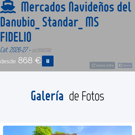
Mercados Navideños del
Danubio_ Standar_ MS
CONTACTO
FIDELIO
MÁS
Cat. 2026-27 -
(id:2610319)
868 €
desde
more info
Galería
de Fotos