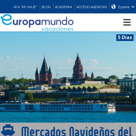
IR A "MI VIAJE"
BLOG
ACADEMIA
ACCESO AGENCIAS
España
5 Días
CRUCEROS
EUROPA
ASIA
ORIENTE
PROMOCIONES
Mercados Navideños del
COMPRAR