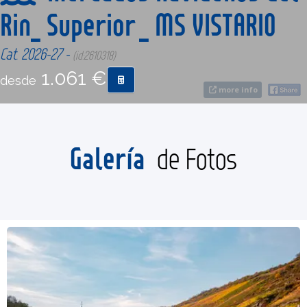
Rin_ Superior _ MS VISTARIO
CONTACTO
Cat. 2026-27 -
(id:2610318)
1.061 €
MÁS
desde
more info
Galería
de Fotos