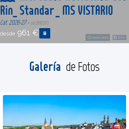
Rin_ Standar _ MS VISTARIO
CONTACTO
Cat. 2026-27 -
(id:2610317)
961 €
MÁS
desde
more info
Galería
de Fotos