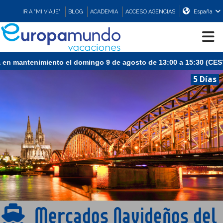
IR A "MI VIAJE"
BLOG
ACADEMIA
ACCESO AGENCIAS
España
o el domingo 9 de agosto de 13:00 a 15:30 (CEST/Madrid).
CRUCEROS
5 Días
EUROPA
ASIA
ORIENTE
PROMOCIONES
Mercados Navideños del
COMPRAR