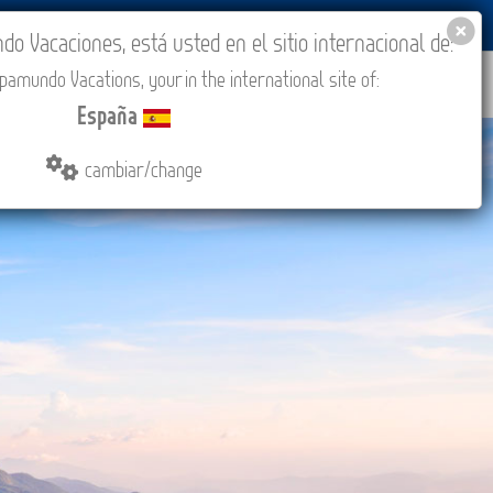
BLOG
ACADEMIA
ACCESO AGENCIAS
España
 Vacaciones, está usted en el sitio internacional de:
amundo Vacations, your in the international site of:
IONES
COMPRAR
CONTACTO
MÁS
España
cambiar/change