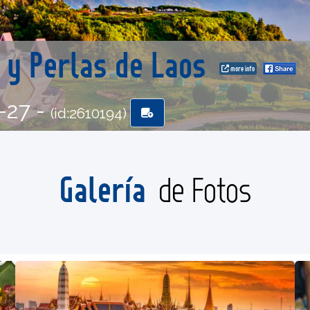
a y Perlas de Laos
more info
-27 -
(id:2610194)
Galería
de Fotos