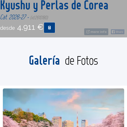
Kyushu y Perlas de Corea
Cat. 2026-27 -
CONTACTO
(id:2610180)
4.911 €
desde
more info
MÁS
Galería
de Fotos