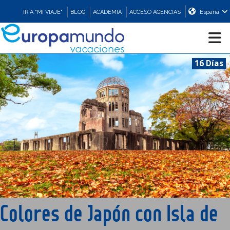
IR A "MI VIAJE"
BLOG
ACADEMIA
ACCESO AGENCIAS
España
16 Días
CRUCEROS
EUROPA
ASIA
ORIENTE
PROMOCIONES
Colores de Japón con Isla de
COMPRAR