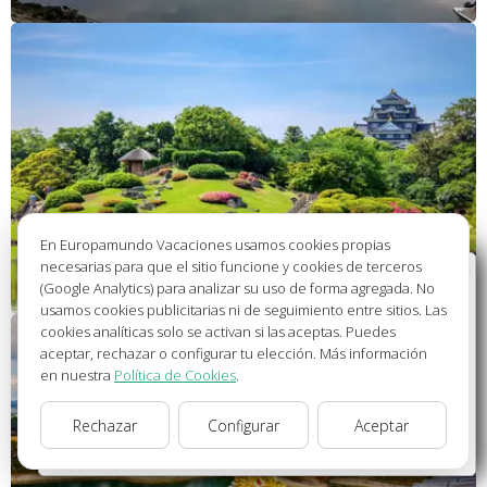
En Europamundo Vacaciones usamos cookies propias
necesarias para que el sitio funcione y cookies de terceros
Bienvenido a Europamundo Vacaciones, está usted
(Google Analytics) para analizar su uso de forma agregada. No
en el sitio internacional de:
usamos cookies publicitarias ni de seguimiento entre sitios. Las
cookies analíticas solo se activan si las aceptas. Puedes
Wellcome to Europamundo Vacations, your in the
aceptar, rechazar o configurar tu elección. Más información
international site of:
en nuestra
Política de Cookies
.
España
Rechazar
Configurar
Aceptar
cambiar/change