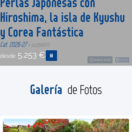
Perlas Japonesas con
Hiroshima, la isla de Kyushu
CONTACTO
y Corea Fantástica
MÁS
Cat. 2026-27 -
(id:2610177)
5.253 €
desde
more info
Galería
de Fotos