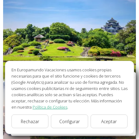
En Europamundo Vacaciones usamos cookies propias
necesarias para que el sitio funcione y cookies de terceros
Bienvenido a Europamundo Vacaciones, está usted
(Google Analytics) para analizar su uso de forma agregada. No
en el sitio internacional de:
usamos cookies publicitarias ni de seguimiento entre sitios. Las
cookies analíticas solo se activan si las aceptas. Puedes
Wellcome to Europamundo Vacations, your in the
aceptar, rechazar o configurar tu elección. Más información
international site of:
en nuestra
Política de Cookies
.
España
Rechazar
Configurar
Aceptar
cambiar/change