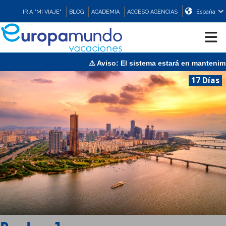
IR A "MI VIAJE"
BLOG
ACADEMIA
ACCESO AGENCIAS
España
á en mantenimiento el domingo 9 de agosto de 13:00 a 15:30 (CEST
CRUCEROS
17 Días
EUROPA
ASIA
ORIENTE
PROMOCIONES
COMPRAR