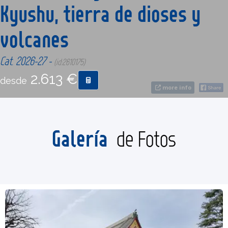
Kyushu, tierra de dioses y
CONTACTO
volcanes
Cat. 2026-27 -
MÁS
(id:2610175)
2.613 €
desde
more info
Galería
de Fotos