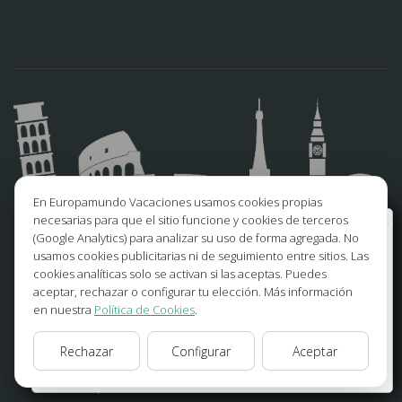
En Europamundo Vacaciones usamos cookies propias
necesarias para que el sitio funcione y cookies de terceros
Bienvenido a Europamundo Vacaciones, está usted
SÍGUENOS
(Google Analytics) para analizar su uso de forma agregada. No
en el sitio internacional de:
usamos cookies publicitarias ni de seguimiento entre sitios. Las
cookies analíticas solo se activan si las aceptas. Puedes
Wellcome to Europamundo Vacations, your in the
Facebook
Instagram
aceptar, rechazar o configurar tu elección. Más información
international site of:
en nuestra
Política de Cookies
.
X/Twitter
TikTok
España
Rechazar
Configurar
Aceptar
Blog
Youtube
cambiar/change
Opiniones
Pinterest