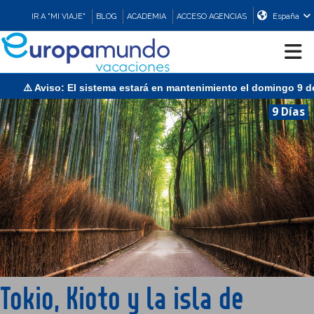
IR A "MI VIAJE"
BLOG
ACADEMIA
ACCESO AGENCIAS
España
l domingo 9 de agosto de 13:00 a 15:30 (CEST/Madrid).
CRUCEROS
9 Días
EUROPA
ASIA
ORIENTE
PROMOCIONES
Tokio, Kioto y la isla de
COMPRAR